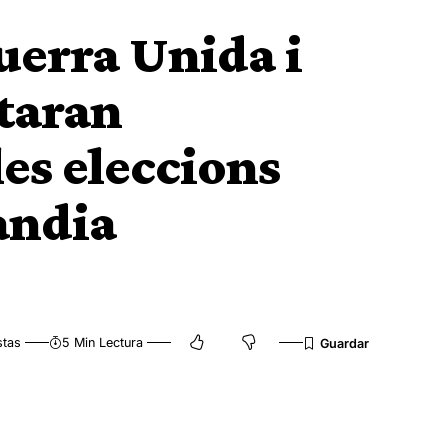
erra Unida i
taran
es eleccions
andia
stas
5 Min Lectura