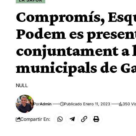
Compromís, Esqu
Podem es presen
conjuntament a l
municipals de G
NULL
Por
Admin
Publicado Enero 11, 2023
350 Vi
Compartir En: