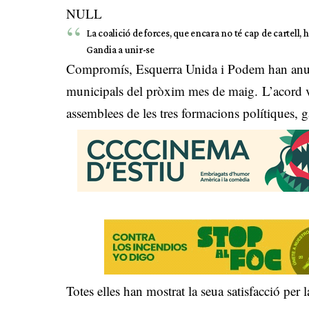
NULL
La coalició de forces, que encara no té cap de cartell, h
Gandia a unir-se
Compromís, Esquerra Unida i Podem han anunc
municipals del pròxim mes de maig. L’acord va e
assemblees de les tres formacions polítiques, 
Totes elles han mostrat la seua satisfacció per l