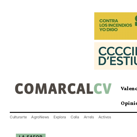
Valen
Opini
Culturarte
AgroNews
Explora
Colla
Arrels
Activos
LA SAFOR