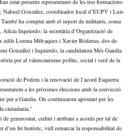
an estat presents representants de les tres formacions:
; Nahuel González, coordinador local d’EUPV i Luis
 També ha comptat amb el suport de militants, coma
Alícia Izquierdo; la secretària d’Organització de
x edils Lorena Milvaques i Xavier Ródenas, dos de
ament González i Izquierdo, la candidatura Més Gandia
stòria per al valencianisme polític, social i verd de la
rporació de Podem i la renovació de l’acord Esquerra
resentarem a les pròximes eleccions amb la convicció
futur per a Gandia. On continuarem apostant per les
la ciutadania.”
 de generositat, cedint i arribant a acords per tal de
 d’un fet històric, vull remarcar la responsabilitat de