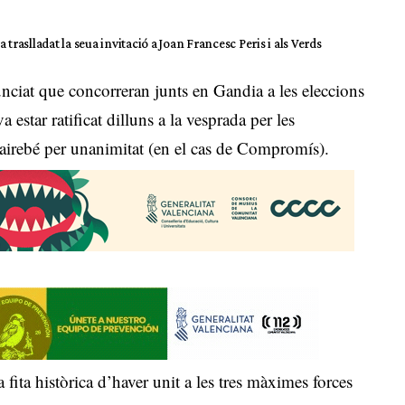
a traslladat la seua invitació a Joan Francesc Peris i als Verds
iat que concorreran junts en Gandia a les eleccions
star ratificat dilluns a la vesprada per les
gairebé per unanimitat (en el cas de Compromís).
a fita històrica d’haver unit a les tres màximes forces