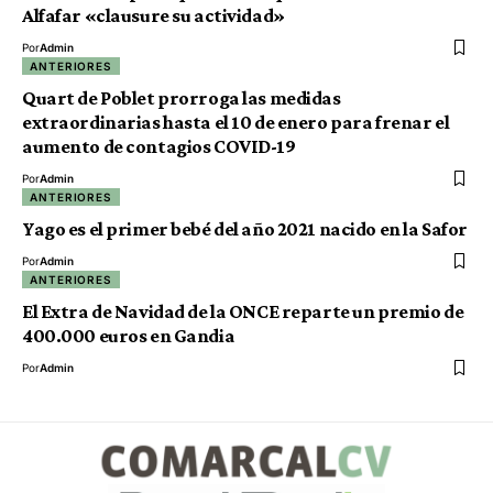
Alfafar «clausure su actividad»
Por
Admin
ANTERIORES
Quart de Poblet prorroga las medidas
extraordinarias hasta el 10 de enero para frenar el
aumento de contagios COVID-19
Por
Admin
ANTERIORES
Yago es el primer bebé del año 2021 nacido en la Safor
Por
Admin
ANTERIORES
El Extra de Navidad de la ONCE reparte un premio de
400.000 euros en Gandia
Por
Admin