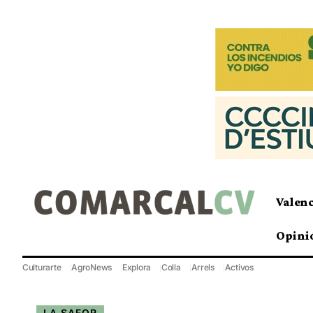
Valen
Opini
Culturarte
AgroNews
Explora
Colla
Arrels
Activos
LA SAFOR