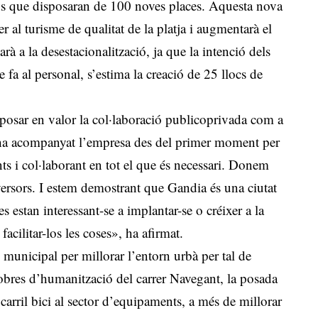
ions que disposaran de 100 noves places. Aquesta nova
r al turisme de qualitat de la platja i augmentarà el
arà a la desestacionalització, ja que la intenció dels
e fa al personal, s’estima la creació de 25 llocs de
a posar en valor la col·laboració publicoprivada com a
t ha acompanyat l’empresa des del primer moment per
ents i col·laborant en tot el que és necessari. Donem
nversors. I estem demostrant que Gandia és una ciutat
 estan interessant-se a implantar-se o créixer a la
 facilitar-los les coses», ha afirmat.
ç municipal per millorar l’entorn urbà per tal de
s obres d’humanització del carrer Navegant, la posada
 carril bici al sector d’equipaments, a més de millorar