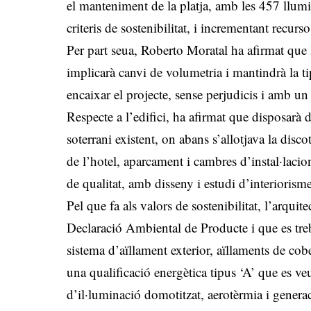
el manteniment de la platja, amb les 457 llumi
criteris de sostenibilitat, i incrementant recurs
Per part seua, Roberto Moratal ha afirmat que l
implicarà canvi de volumetria i mantindrà la 
encaixar el projecte, sense perjudicis i amb un 
Respecte a l’edifici, ha afirmat que disposarà d
soterrani existent, on abans s’allotjava la dis
de l’hotel, aparcament i cambres d’instal·lac
de qualitat, amb disseny i estudi d’interioris
Pel que fa als valors de sostenibilitat, l’arquit
Declaració Ambiental de Producte i que es treba
sistema d’aïllament exterior, aïllaments de cob
una qualificació energètica tipus ‘A’ que es veu
d’il·luminació domotitzat, aerotèrmia i genera