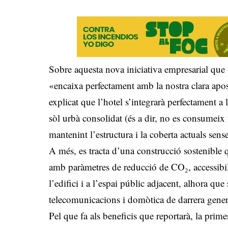
Sobre aquesta nova iniciativa empresarial que s’
«encaixa perfectament amb la nostra clara apost
explicat que l’hotel s’integrarà perfectament a 
sòl urbà consolidat (és a dir, no es consumeix 
mantenint l’estructura i la coberta actuals sens
A més, es tracta d’una construcció sostenible q
amb paràmetres de reducció de CO₂, accessibili
l’edifici i a l’espai públic adjacent, alhora q
telecomunicacions i domòtica de darrera gener
Pel que fa als beneficis que reportarà, la prim