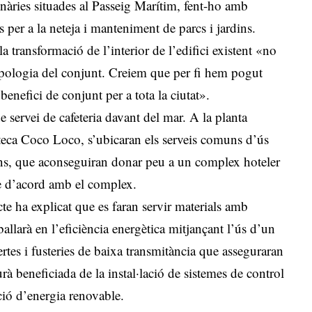
nàries situades al Passeig Marítim, fent-ho amb
os per a la neteja i manteniment de parcs i jardins.
a transformació de l’interior de l’edifici existent «no
tipologia del conjunt. Creiem que per fi hem pogut
benefici de conjunt per a tota la ciutat».
e servei de cafeteria davant del mar. A la planta
coteca Coco Loco, s’ubicaran els serveis comuns d’ús
ions, que aconseguiran donar peu a un complex hoteler
me d’acord amb el complex.
ecte ha explicat que es faran servir materials amb
llarà en l’eficiència energètica mitjançant l’ús d’un
ertes i fusteries de baixa transmitància que asseguraran
rà beneficiada de la instal·lació de sistemes de control
ció d’energia renovable.