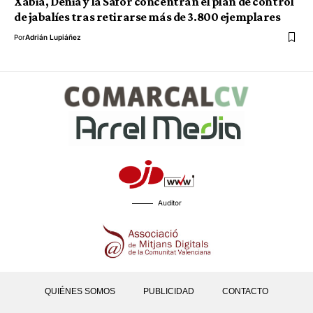
Xàbia, Dénia y la Safor concentran el plan de control
de jabalíes tras retirarse más de 3.800 ejemplares
Por
Adrián Lupiáñez
Auditor
QUIÉNES SOMOS
PUBLICIDAD
CONTACTO