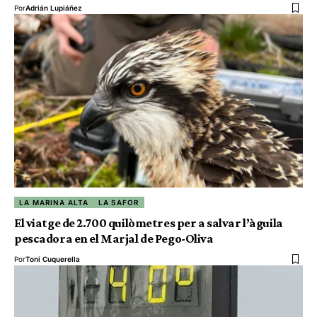
Por
Adrián Lupiáñez
LA MARINA ALTA
LA SAFOR
El viatge de 2.700 quilòmetres per a salvar l’àguila
pescadora en el Marjal de Pego-Oliva
Por
Toni Cuquerella