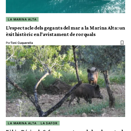
LA MARINA ALTA
L’espectacle dels gegants del mar a la Marina Alta: un
èxit històric en l’avistament de rorquals
Por
Toni Cuquerella
LA MARINA ALTA
LA SAFOR