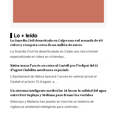
Lo + leído
La Guardia Civil desarticula en Calpe una red acusada de 40
robos y recupera cerca de un millón de euros
La Guardia Civil ha desarticulado en Calpe una red criminal
especializada en robos en viviendas…
Xàtiva tanca l’accés en cotxe al Castell per l’eclipsi del 12
d’agost i habilita autobusos especials
L'Ajuntament de Xàtiva tancarà l'accés en vehicle privat al
Castell el pròxim 12 d'agost, a…
Un sistema inteligente medirá las 24 horas la calidad del agua
entre Port Saplaya y Meliana para frenar los vertidos
Alboraya y Meliana han puesto en marcha un sistema de
vigilancia ambiental inteligente para controlar…