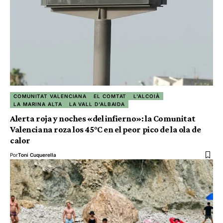
COMUNITAT VALENCIANA
EL COMTAT
L'ALCOIÀ
LA MARINA ALTA
LA VALL D'ALBAIDA
Alerta roja y noches «del infierno»: la Comunitat
Valenciana roza los 45°C en el peor pico de la ola de
calor
Por
Toni Cuquerella