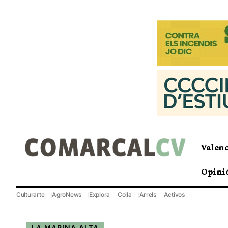
Valen
Opini
Culturarte
AgroNews
Explora
Colla
Arrels
Activos
LA MARINA ALTA