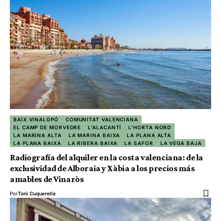
BAIX VINALOPÓ
COMUNITAT VALENCIANA
EL CAMP DE MORVEDRE
L'ALACANTÍ
L'HORTA NORD
LA MARINA ALTA
LA MARINA BAIXA
LA PLANA ALTA
LA PLANA BAIXA
LA RIBERA BAIXA
LA SAFOR
LA VEGA BAJA
Radiografía del alquiler en la costa valenciana: de la
exclusividad de Alboraia y Xàbia a los precios más
amables de Vinaròs
Por
Toni Cuquerella