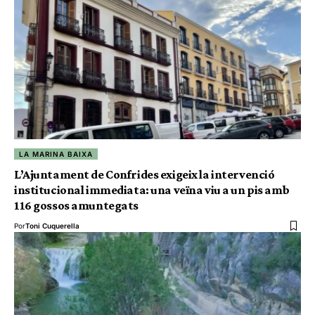
LA MARINA BAIXA
L’Ajuntament de Confrides exigeix la intervenció
institucional immediata: una veïna viu a un pis amb
116 gossos amuntegats
Por
Toni Cuquerella