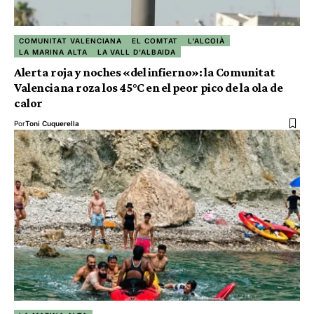
COMUNITAT VALENCIANA
EL COMTAT
L'ALCOIÀ
LA MARINA ALTA
LA VALL D'ALBAIDA
Alerta roja y noches «del infierno»: la Comunitat
Valenciana roza los 45°C en el peor pico de la ola de
calor
Por
Toni Cuquerella