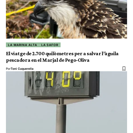
LA MARINA ALTA
LA SAFOR
El viatge de 2.700 quilòmetres per a salvar l’àguila
pescadora en el Marjal de Pego-Oliva
Por
Toni Cuquerella