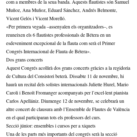
com a membres de la seua banda. Aquests flautistes són Samuel
Muñoz, Ana Muñoz, Eduard Sánchez, Andrés Belmonte,
Vicent Gelós i Vicent Morelló.
«Per primera vegada –assenyalen els organitzadors–, es
reuneixen els 6 flautistes professionals de Bétera en un
esdeveniment excepcional de la flauta com serà el Primer
Congrés Internacional de Flauta de Bétera».
Dos grans concerts
Aquest Congrés acollirà dos grans concerts gràcies a la regidoria
de Cultura del Consistori beterà. Dissabte 11 de novembre, hi
haurà un recital dels solistes internacionals Juliette Hurel, Mario
Caroli i Benoît Fromanger acompanyats per l’excel·lent pianista
Carlos Apellániz. Diumenge 12 de novembre, se celebrarà un
altre concert de clausura amb l’Ensemble de Flautes de València
en el qual participaran tots els professors del curs.
Secció júnior: ensembles i cursos per a xiquets
Una de les parts més importants del congrés serà la secció