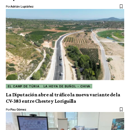
Por
Adrián Lupiáñez
EL CAMP DE TÚRIA
LA HOYA DE BUÑOL - CHIVA
La Diputación abre al tráfico la nueva variante de la
CV-383 entre Cheste y Loriguilla
Por
Pau Gómez