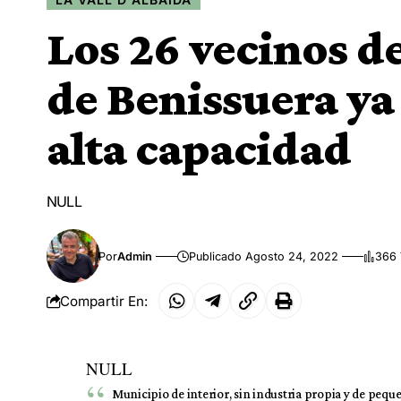
Los 26 vecinos d
de Benissuera ya
alta capacidad
NULL
Por
Admin
Publicado Agosto 24, 2022
366 
Compartir En:
NULL
Municipio de interior, sin industria propia y de peq