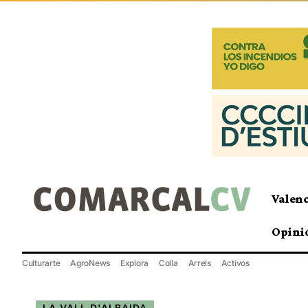
Valen
Opini
Culturarte
AgroNews
Explora
Colla
Arrels
Activos
LA VALL D'ALBAIDA