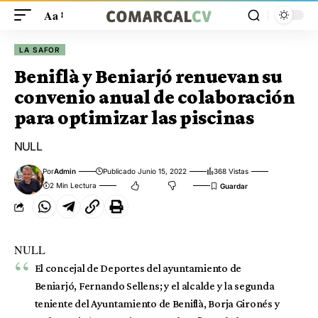
Aa
LA SAFOR
Beniflà y Beniarjó renuevan su
convenio anual de colaboración
para optimizar las piscinas
NULL
Por
Admin
Publicado Junio 15, 2022
368 Vistas
2 Min Lectura
NULL
El concejal de Deportes del ayuntamiento de
Beniarjó, Fernando Sellens; y el alcalde y la segunda
teniente del Ayuntamiento de Beniflà, Borja Gironés y