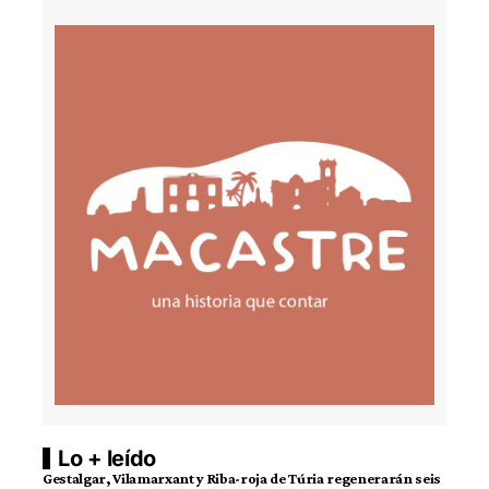
Lo + leído
Gestalgar, Vilamarxant y Riba-roja de Túria regenerarán seis