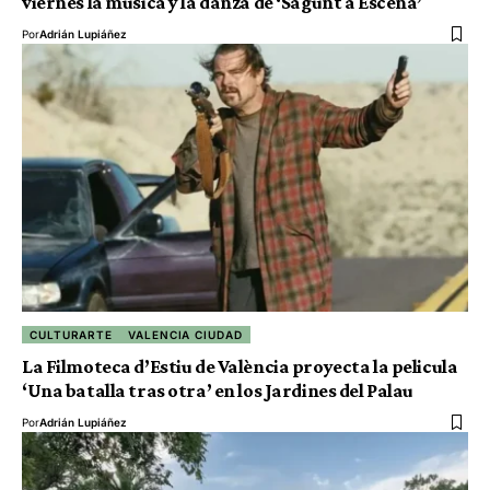
viernes la música y la danza de ‘Sagunt a Escena’
Por
Adrián Lupiáñez
CULTURARTE
VALENCIA CIUDAD
La Filmoteca d’Estiu de València proyecta la pelicula
‘Una batalla tras otra’ en los Jardines del Palau
Por
Adrián Lupiáñez