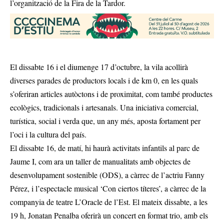
l’organització de la Fira de la Tardor.
El dissabte 16 i el diumenge 17 d’octubre, la vila acollirà
diverses parades de productors locals i de km 0, en les quals
s’oferiran articles autòctons i de proximitat, com també productes
ecològics, tradicionals i artesanals. Una iniciativa comercial,
turística, social i verda que, un any més, aposta fortament per
l’oci i la cultura del país.
El dissabte 16, de matí, hi haurà activitats infantils al parc de
Jaume I, com ara un taller de manualitats amb objectes de
desenvolupament sostenible (ODS), a càrrec de l’actriu Fanny
Pérez, i l’espectacle musical ‘Con ciertos títeres’, a càrrec de la
companyia de teatre L’Oracle de l’Est. El mateix dissabte, a les
19 h, Jonatan Penalba oferirà un concert en format trio, amb els