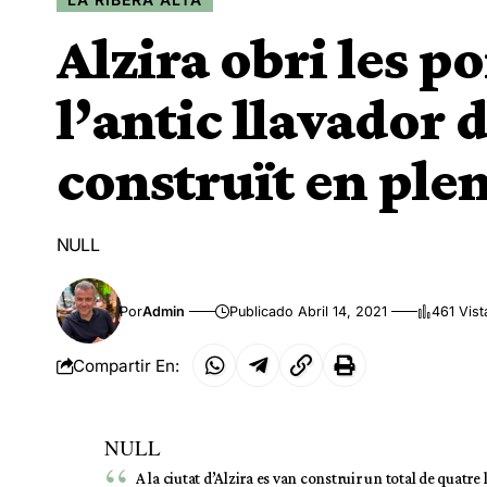
Alzira obri les po
l’antic llavador 
construït en ple
NULL
Por
Admin
Publicado Abril 14, 2021
461 Vist
Compartir En:
NULL
A la ciutat d’Alzira es van construir un total de quatre 