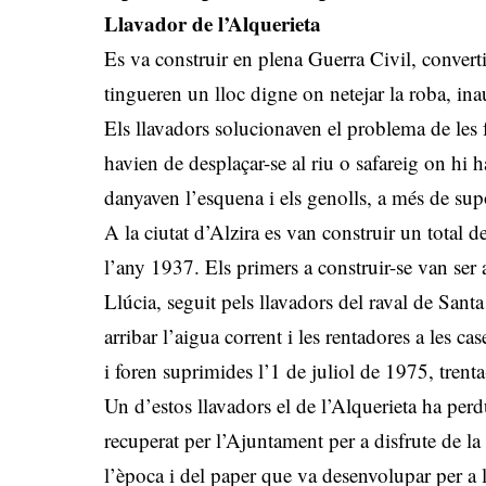
Llavador de l’Alquerieta
Es va construir en plena Guerra Civil, converti
tingueren un lloc digne on netejar la roba, in
Els llavadors solucionaven el problema de les f
havien de desplaçar-se al riu o safareig on hi 
danyaven l’esquena i els genolls, a més de sup
A la ciutat d’Alzira es van construir un total d
l’any 1937. Els primers a construir-se van ser a
Llúcia, seguit pels llavadors del raval de Sant
arribar l’aigua corrent i les rentadores a les ca
i foren suprimides l’1 de juliol de 1975, trent
Un d’estos llavadors el de l’Alquerieta ha per
recuperat per l’Ajuntament per a disfrute de l
l’època i del paper que va desenvolupar per a l