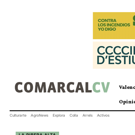
Valen
Opini
Culturarte
AgroNews
Explora
Colla
Arrels
Activos
LA RIBERA ALTA