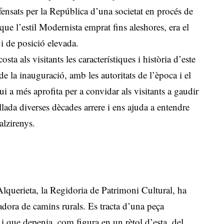
defensats per la República d’una societat en procés de
que l’estil Modernista emprat fins aleshores, era el
i de posició elevada.
sta als visitants les característiques i història d’este
e la inauguració, amb les autoritats de l’època i el
qui a més aprofita per a convidar als visitants a gaudir
sllada diverses dècades arrere i ens ajuda a entendre
 alzirenys.
’Alquerieta, la Regidoria de Patrimoni Cultural, ha
nadora de camins rurals. Es tracta d’una peça
 i que depenia, com figura en un rètol d’esta, del