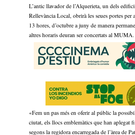
L’antic llavador de l’Alquerieta, un dels edific
Rellevància Local, obrirà les seues portes per a
13 hores, d’octubre a juny de manera permanent.
altres horaris deuran ser concertats al MUMA.
«Fem un pas més en oferir al públic la possibil
ciutat, els llocs emblemàtics que han aplegat f
segons la regidora encarregada de l’àrea de Pa