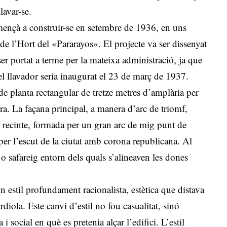
lavar-se.
omençà a construir-se en setembre de 1936, en uns
de l’Hort del «Pararayos». El projecte va ser dissenyat
er portat a terme per la mateixa administració, ja que
el llavador seria inaugurat el 23 de març de 1937.
de planta rectangular de tretze metres d’amplària per
ura. La façana principal, a manera d’arc de triomf,
del recinte, formada per un gran arc de mig punt de
per l’escut de la ciutat amb corona republicana. Al
 o safareig entorn dels quals s’alineaven les dones
un estil profundament racionalista, estètica que distava
diola. Este canvi d’estil no fou casualitat, sinó
i social en què es pretenia alçar l’edifici. L’estil