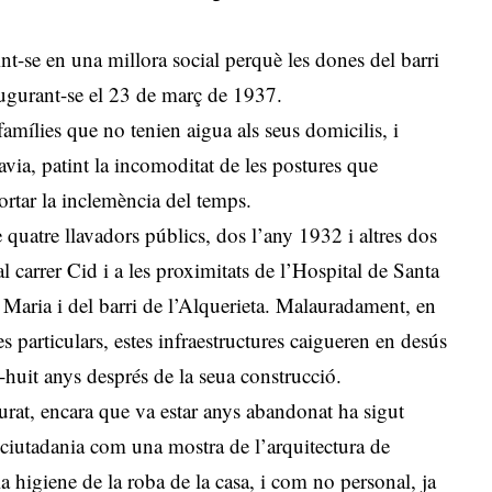
nt-se en una millora social perquè les dones del barri
augurant-se el 23 de març de 1937.
amílies que no tenien aigua als seus domicilis, i
havia, patint la incomoditat de les postures que
ortar la inclemència del temps.
e quatre llavadors públics, dos l’any 1932 i altres dos
l carrer Cid i a les proximitats de l’Hospital de Santa
a Maria i del barri de l’Alquerieta. Malauradament, en
ses particulars, estes infraestructures caigueren en desús
a-huit anys després de la seua construcció.
durat, encara que va estar anys abandonat ha sigut
a ciutadania com una mostra de l’arquitectura de
a higiene de la roba de la casa, i com no personal, ja