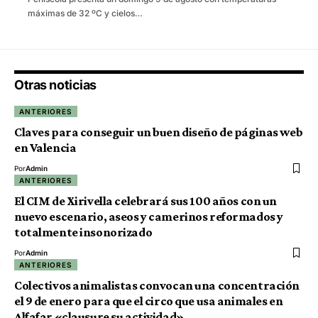
máximas de 32 ºC y cielos…
Otras noticias
ANTERIORES
Claves para conseguir un buen diseño de páginas web
en Valencia
Por
Admin
ANTERIORES
El CIM de Xirivella celebrará sus 100 años con un
nuevo escenario, aseos y camerinos reformados y
totalmente insonorizado
Por
Admin
ANTERIORES
Colectivos animalistas convocan una concentración
el 9 de enero para que el circo que usa animales en
Alfafar «clausure su actividad»