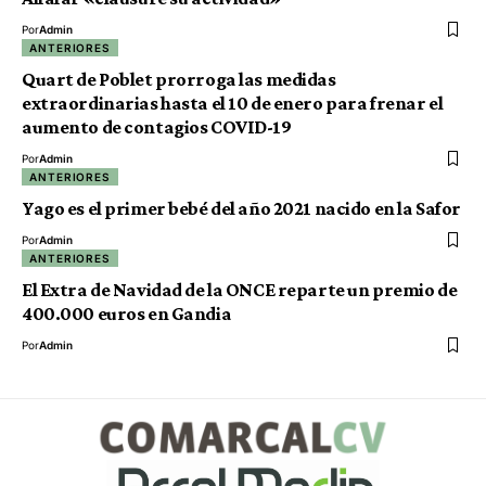
Por
Admin
ANTERIORES
Quart de Poblet prorroga las medidas
extraordinarias hasta el 10 de enero para frenar el
aumento de contagios COVID-19
Por
Admin
ANTERIORES
Yago es el primer bebé del año 2021 nacido en la Safor
Por
Admin
ANTERIORES
El Extra de Navidad de la ONCE reparte un premio de
400.000 euros en Gandia
Por
Admin