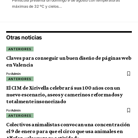
Peñíscola presenta un domingo 9 de agosto con temperaturas
máximas de 32 ºC y cielos…
Otras noticias
ANTERIORES
Claves para conseguir un buen diseño de páginas web
en Valencia
Por
Admin
ANTERIORES
El CIM de Xirivella celebrará sus 100 años con un
nuevo escenario, aseos y camerinos reformados y
totalmente insonorizado
Por
Admin
ANTERIORES
Colectivos animalistas convocan una concentración
el 9 de enero para que el circo que usa animales en