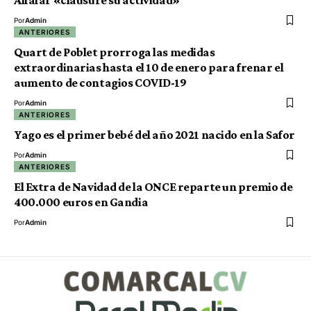
Alfafar «clausure su actividad»
Por
Admin
ANTERIORES
Quart de Poblet prorroga las medidas
extraordinarias hasta el 10 de enero para frenar el
aumento de contagios COVID-19
Por
Admin
ANTERIORES
Yago es el primer bebé del año 2021 nacido en la Safor
Por
Admin
ANTERIORES
El Extra de Navidad de la ONCE reparte un premio de
400.000 euros en Gandia
Por
Admin