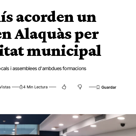
ís acorden un
en Alaquàs per
litat municipal
ns locals i assemblees d'ambdues formacions
Vistas
4 Min Lectura