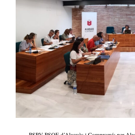
PSPV-PSOE d’Alaquàs i Compromís per Alaquàs