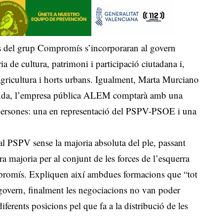
res del grup Compromís s’incorporaran al govern
 de cultura, patrimoni i participació ciutadana i,
 agricultura i horts urbans. Igualment, Marta Murciano
 banda, l’empresa pública ALEM comptarà amb una
ersones: una en representació del PSPV-PSOE i una
al PSPV sense la majoria absoluta del ple, passant
a majoria per al conjunt de les forces de l’esquerra
promís. Expliquen així ambdues formacions que “tot
r govern, finalment les negociacions no van poder
ferents posicions pel que fa a la distribució de les