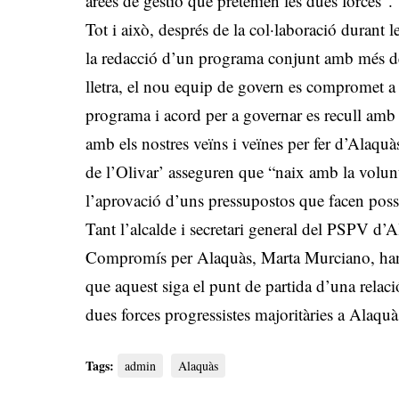
àrees de gestió que pretenien les dues forces”.
Tot i això, després de la col·laboració durant l
la redacció d’un programa conjunt amb més de 
lletra, el nou equip de govern es compromet a 
programa i acord per a governar es recull amb 
amb els nostres veïns i veïnes per fer d’Alaquà
de l’Olivar’ asseguren que “naix amb la volunta
l’aprovació d’uns pressupostos que facen pos
Tant l’alcalde i secretari general del PSPV d’A
Compromís per Alaquàs, Marta Murciano, han ma
que aquest siga el punt de partida d’una relació
dues forces progressistes majoritàries a Alaquà
Tags:
admin
Alaquàs