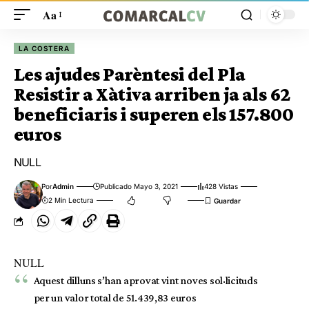
Aa
LA COSTERA
Les ajudes Parèntesi del Pla
Resistir a Xàtiva arriben ja als 62
beneficiaris i superen els 157.800
euros
NULL
Por
Admin
Publicado Mayo 3, 2021
428 Vistas
2 Min Lectura
NULL
Aquest dilluns s’han aprovat vint noves sol·licituds
per un valor total de 51.439,83 euros