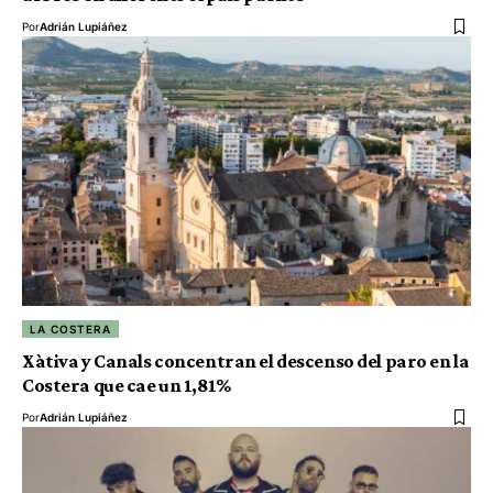
Por
Adrián Lupiáñez
LA COSTERA
Xàtiva y Canals concentran el descenso del paro en la
Costera que cae un 1,81%
Por
Adrián Lupiáñez