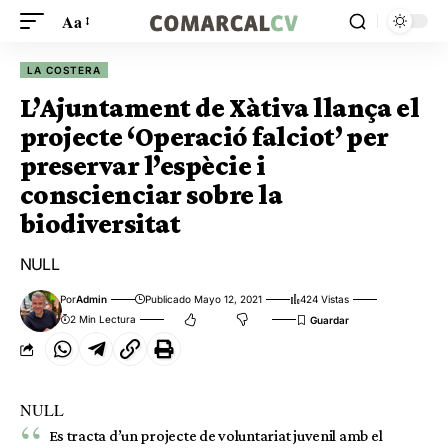
Aa
LA COSTERA
L’Ajuntament de Xàtiva llança el
projecte ‘Operació falciot’ per
preservar l’espècie i
conscienciar sobre la
biodiversitat
NULL
Por
Admin
Publicado Mayo 12, 2021
424 Vistas
2 Min Lectura
NULL
Es tracta d’un projecte de voluntariat juvenil amb el