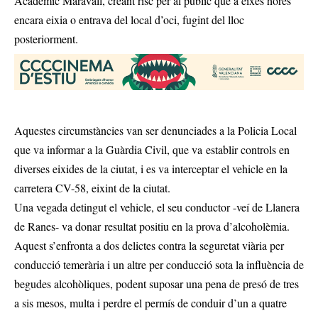
Acadèmic Maravall, creant risc per al públic que a eixes hores
encara eixia o entrava del local d’oci, fugint del lloc
posteriorment.
Aquestes circumstàncies van ser denunciades a la Policia Local
que va informar a la Guàrdia Civil, que va establir controls en
diverses eixides de la ciutat, i es va interceptar el vehicle en la
carretera CV-58, eixint de la ciutat.
Una vegada detingut el vehicle, el seu conductor -veí de Llanera
de Ranes- va donar resultat positiu en la prova d’alcoholèmia.
Aquest s’enfronta a dos delictes contra la seguretat viària per
conducció temerària i un altre per conducció sota la influència de
begudes alcohòliques, podent suposar una pena de presó de tres
a sis mesos, multa i perdre el permís de conduir d’un a quatre