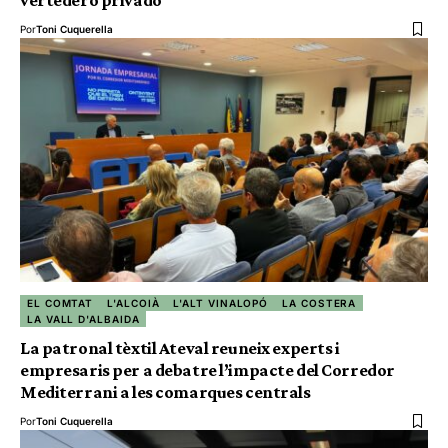
Por
Toni Cuquerella
EL COMTAT
L'ALCOIÀ
L'ALT VINALOPÓ
LA COSTERA
LA VALL D'ALBAIDA
La patronal tèxtil Ateval reuneix experts i
empresaris per a debatre l’impacte del Corredor
Mediterrani a les comarques centrals
Por
Toni Cuquerella