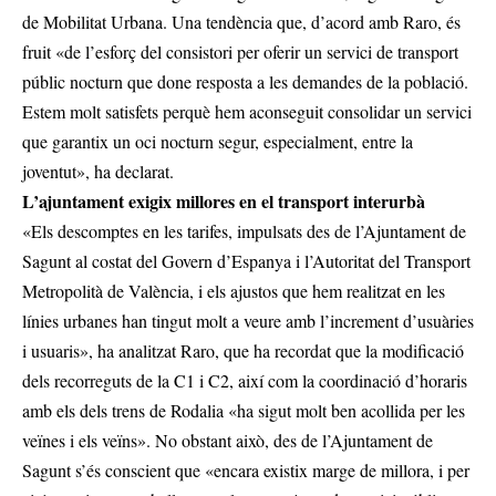
de Mobilitat Urbana. Una tendència que, d’acord amb Raro, és
fruit «de l’esforç del consistori per oferir un servici de transport
públic nocturn que done resposta a les demandes de la població.
Estem molt satisfets perquè hem aconseguit consolidar un servici
que garantix un oci nocturn segur, especialment, entre la
joventut», ha declarat.
L’ajuntament exigix millores en el transport interurbà
«Els descomptes en les tarifes, impulsats des de l’Ajuntament de
Sagunt al costat del Govern d’Espanya i l’Autoritat del Transport
Metropolità de València, i els ajustos que hem realitzat en les
línies urbanes han tingut molt a veure amb l’increment d’usuàries
i usuaris», ha analitzat Raro, que ha recordat que la modificació
dels recorreguts de la C1 i C2, així com la coordinació d’horaris
amb els dels trens de Rodalia «ha sigut molt ben acollida per les
veïnes i els veïns». No obstant això, des de l’Ajuntament de
Sagunt s’és conscient que «encara existix marge de millora, i per