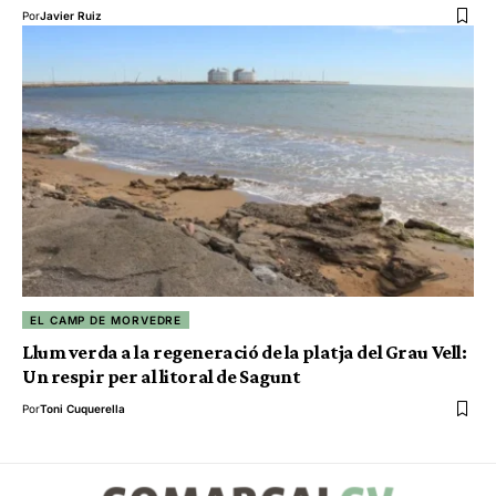
Por
Javier Ruiz
EL CAMP DE MORVEDRE
Llum verda a la regeneració de la platja del Grau Vell:
Un respir per al litoral de Sagunt
Por
Toni Cuquerella