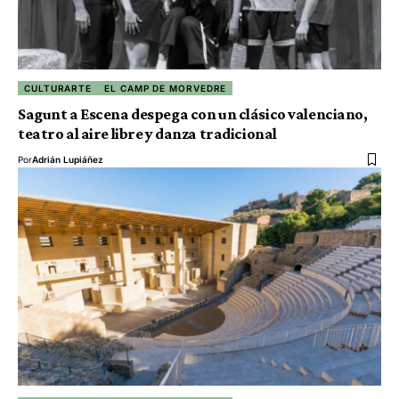
CULTURARTE
EL CAMP DE MORVEDRE
Sagunt a Escena despega con un clásico valenciano,
teatro al aire libre y danza tradicional
Por
Adrián Lupiáñez