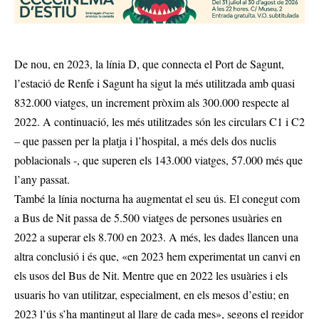
De nou, en 2023, la línia D, que connecta el Port de Sagunt,
l’estació de Renfe i Sagunt ha sigut la més utilitzada amb quasi
832.000 viatges, un increment pròxim als 300.000 respecte al
2022. A continuació, les més utilitzades són les circulars C1 i C2
– que passen per la platja i l’hospital, a més dels dos nuclis
poblacionals -, que superen els 143.000 viatges, 57.000 més que
l’any passat.
També la línia nocturna ha augmentat el seu ús. El conegut com
a Bus de Nit passa de 5.500 viatges de persones usuàries en
2022 a superar els 8.700 en 2023. A més, les dades llancen una
altra conclusió i és que, «en 2023 hem experimentat un canvi en
els usos del Bus de Nit. Mentre que en 2022 les usuàries i els
usuaris ho van utilitzar, especialment, en els mesos d’estiu; en
2023 l’ús s’ha mantingut al llarg de cada mes», segons el regidor