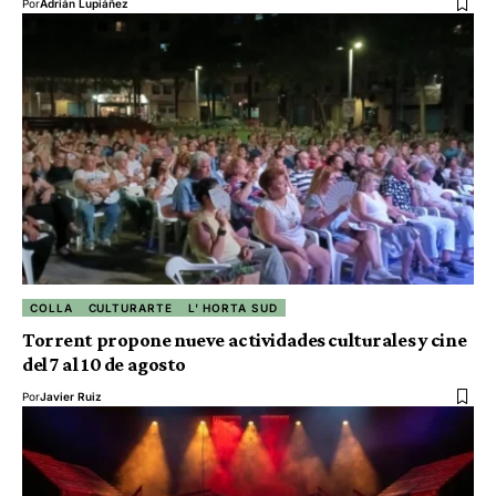
Por
Adrián Lupiáñez
COLLA
CULTURARTE
L' HORTA SUD
Torrent propone nueve actividades culturales y cine
del 7 al 10 de agosto
Por
Javier Ruiz