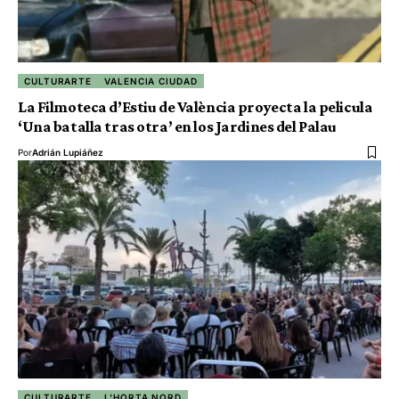
CULTURARTE
VALENCIA CIUDAD
La Filmoteca d’Estiu de València proyecta la pelicula
‘Una batalla tras otra’ en los Jardines del Palau
Por
Adrián Lupiáñez
CULTURARTE
L'HORTA NORD