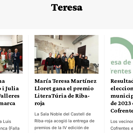
Teresa
ma
María Teresa Martínez
Resultad
 i Julia
Lloret gana el premio
eleccio
Falleres
LiteraTúria de Riba-
municip
omarca
roja
de 2023 
Cofrent
La Sala Noble del Castell de
Riba-roja acogió la entrega de
a Luis
Los vecino
premios de la IV edición de
nca (Falla
Cofrentes e