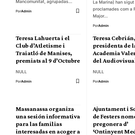
Mancomunitat, agrupadas…
La Marina) han sigut
proclamades com a F
Por
Admin
Major…
Por
Admin
Teresa Lahuerta i el
Teresa Cebrián
Club d’Atletisme i
presidenta de l
Traiatló de Manises,
Academia Vale
premiats al 9 d’Octubre
del Audiovisua
NULL
NULL
Por
Admin
Por
Admin
Massanassa organiza
Ajuntament i S
una sesión informativa
de Festers no
para las familias
pregonera d’
interesadas en acoger a
‘Ontinyent Med