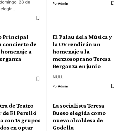
 domingo, 28 de
Por
Admin
 elegir…
o Principal
El Palau dela Música y
n concierto de
la OV rendirán un
n homenaje a
homenaje a la
Berganza
mezzosoprano Teresa
Berganza en junio
NULL
Por
Admin
tra de Teatro
La socialista Teresa
 de El Perelló
Bueso elegida como
a con 15 grupos
nueva alcaldesa de
dos en optar
Godella