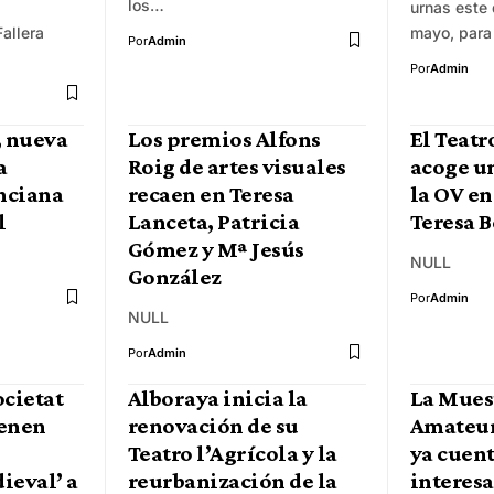
los…
urnas este
allera
mayo, para
Por
Admin
Por
Admin
, nueva
Los premios Alfons
El Teatr
a
Roig de artes visuales
acoge u
nciana
recaen en Teresa
la OV e
l
Lanceta, Patricia
Teresa 
Gómez y Mª Jesús
NULL
González
Por
Admin
NULL
Por
Admin
ocietat
Alboraya inicia la
La Mues
menen
renovación de su
Amateur
Teatro l’Agrícola y la
ya cuent
ieval’ a
reurbanización de la
interesa