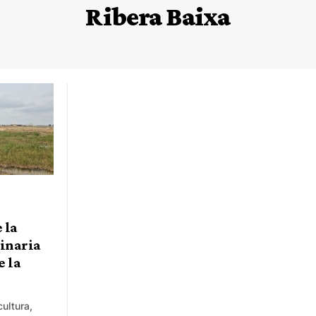
Ribera Baixa
 la
inaria
e la
cultura,