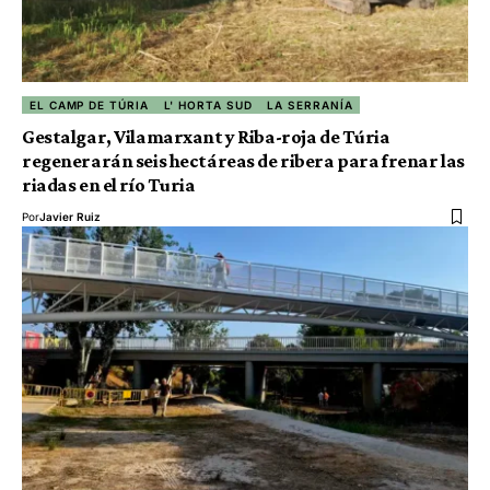
EL CAMP DE TÚRIA
L' HORTA SUD
LA SERRANÍA
Gestalgar, Vilamarxant y Riba-roja de Túria
regenerarán seis hectáreas de ribera para frenar las
riadas en el río Turia
Por
Javier Ruiz