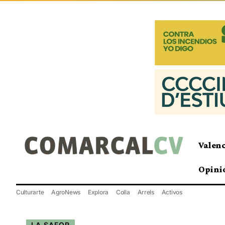
Valen
Opini
Culturarte
AgroNews
Explora
Colla
Arrels
Activos
LA SAFOR