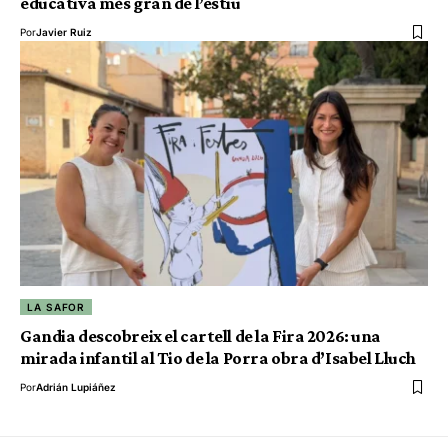
educativa més gran de l’estiu
Por
Javier Ruiz
LA SAFOR
Gandia descobreix el cartell de la Fira 2026: una
mirada infantil al Tio de la Porra obra d’Isabel Lluch
Por
Adrián Lupiáñez