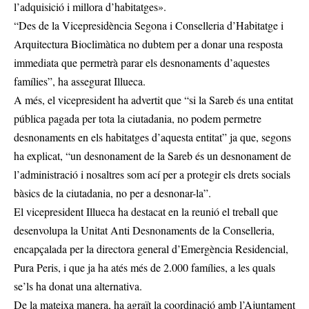
l’adquisició i millora d’habitatges».
“Des de la Vicepresidència Segona i Conselleria d’Habitatge i
Arquitectura Bioclimàtica no dubtem per a donar una resposta
immediata que permetrà parar els desnonaments d’aquestes
famílies”, ha assegurat Illueca.
A més, el vicepresident ha advertit que “si la Sareb és una entitat
pública pagada per tota la ciutadania, no podem permetre
desnonaments en els habitatges d’aquesta entitat” ja que, segons
ha explicat, “un desnonament de la Sareb és un desnonament de
l’administració i nosaltres som ací per a protegir els drets socials
bàsics de la ciutadania, no per a desnonar-la”.
El vicepresident Illueca ha destacat en la reunió el treball que
desenvolupa la Unitat Anti Desnonaments de la Conselleria,
encapçalada per la directora general d’Emergència Residencial,
Pura Peris, i que ja ha atés més de 2.000 famílies, a les quals
se’ls ha donat una alternativa.
De la mateixa manera, ha agraït la coordinació amb l’Ajuntament