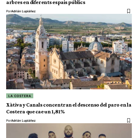
arbres en diferents espais públics
Por
Adrián Lupiáñez
LA COSTERA
Xàtiva y Canals concentran el descenso del paro en la
Costera que cae un 1,81%
Por
Adrián Lupiáñez