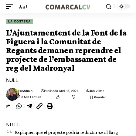
Aa
LA COSTERA
L’Ajuntamentent de la Font de la
Figuera i la Comunitat de
Regants demanen reprendre el
projecte de l’embassament de
reg del Madronyal
NULL
Por
Admin
Publicado Abril 15, 2021
468 Vistas
3 Min Lectura
NULL
Expliquen que el projecte podria redactar-se al llarg