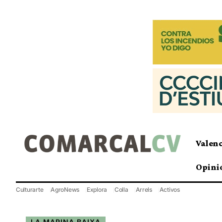
Valen
Opini
Culturarte
AgroNews
Explora
Colla
Arrels
Activos
LA MARINA BAIXA