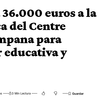
 36.000 euros a la
a del Centre
mpana para
r educativa y
as
3 Min Lectura