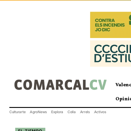
Valen
Opini
Culturarte
AgroNews
Explora
Colla
Arrels
Activos
EL TIEMPO