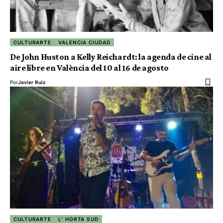
CULTURARTE
VALENCIA CIUDAD
De John Huston a Kelly Reichardt: la agenda de cine al
aire libre en València del 10 al 16 de agosto
Por
Javier Ruiz
CULTURARTE
L' HORTA SUD