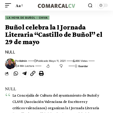
Aa
LA HOYA DE BUÑOL - CHIVA
Buñol celebra la I Jornada
Literaria “Castillo de Buñol” el
29 de mayo
NULL
Por
Admin
Publicado Mayo 11, 2021
466 Vistas
4 Min Lectura
NULL
La Concejalía de Cultura del ayuntamiento de Buñol y
CLAVE (Asociación Valenciana de Escritores y
críticos valencianos) organizan la I Jornada Literaria