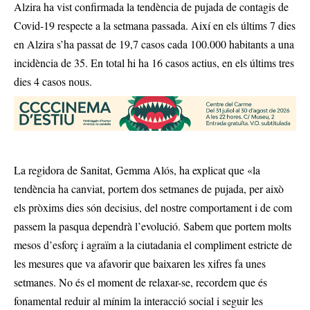
Alzira ha vist confirmada la tendència de pujada de contagis de
Covid-19 respecte a la setmana passada. Així en els últims 7 dies
en Alzira s’ha passat de 19,7 casos cada 100.000 habitants a una
incidència de 35. En total hi ha 16 casos actius, en els últims tres
dies 4 casos nous.
La regidora de Sanitat, Gemma Alós, ha explicat que «la
tendència ha canviat, portem dos setmanes de pujada, per això
els pròxims dies són decisius, del nostre comportament i de com
passem la pasqua dependrà l’evolució. Sabem que portem molts
mesos d’esforç i agraïm a la ciutadania el compliment estricte de
les mesures que va afavorir que baixaren les xifres fa unes
setmanes. No és el moment de relaxar-se, recordem que és
fonamental reduir al mínim la interacció social i seguir les