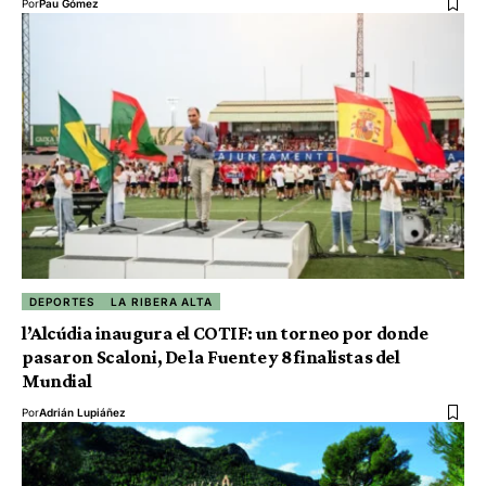
Por
Pau Gómez
DEPORTES
LA RIBERA ALTA
l’Alcúdia inaugura el COTIF: un torneo por donde
pasaron Scaloni, De la Fuente y 8 finalistas del
Mundial
Por
Adrián Lupiáñez