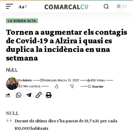
Aa
LA RIBERA ALTA
Tornen a augmentar els contagis
de Covid-19 a Alzira i quasi es
duplica la incidència en una
setmana
NULL
Por
Admin
Publicado Marzo 31, 2021
458 Vistas
2 Min Lectura
NULL
Durant els ultims dies s’ha passat de 19,7 a35 per cada
100.000 habitants