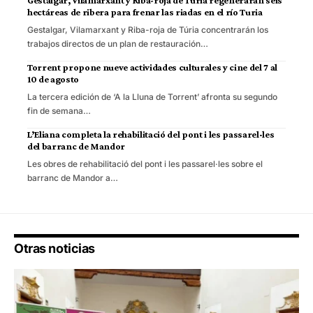
Gestalgar, Vilamarxant y Riba-roja de Túria regenerarán seis
hectáreas de ribera para frenar las riadas en el río Turia
Gestalgar, Vilamarxant y Riba-roja de Túria concentrarán los
trabajos directos de un plan de restauración…
Torrent propone nueve actividades culturales y cine del 7 al
10 de agosto
La tercera edición de ‘A la Lluna de Torrent’ afronta su segundo
fin de semana…
L’Eliana completa la rehabilitació del pont i les passarel·les
del barranc de Mandor
Les obres de rehabilitació del pont i les passarel·les sobre el
barranc de Mandor a…
Otras noticias