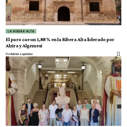
LA RIBERA ALTA
El paro cae un 1,88 % en la Ribera Alta liderado por
Alzira y Algemesí
Por
Adrián Lupiáñez