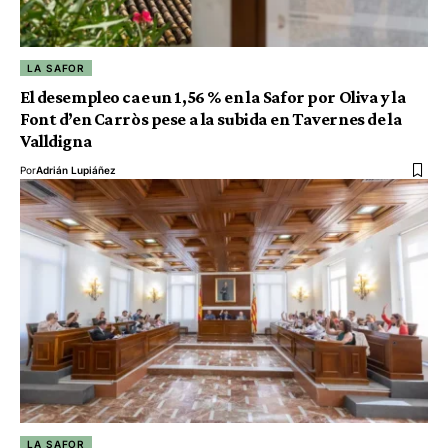
LA SAFOR
El desempleo cae un 1,56 % en la Safor por Oliva y la
Font d’en Carròs pese a la subida en Tavernes de la
Valldigna
Por
Adrián Lupiáñez
LA SAFOR